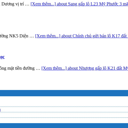
nh Dương vị trí …
[Xem thêm...]
about Sang gấp lô L23 Mỹ Phước 3 mặt
 đường NK5 Diện …
[Xem thêm...]
about Chính chủ gửi bán lô K17 đấ
học
ông mặt tiền đường …
[Xem thêm...]
about Nhượng gấp lô K21 đất Mỹ
a