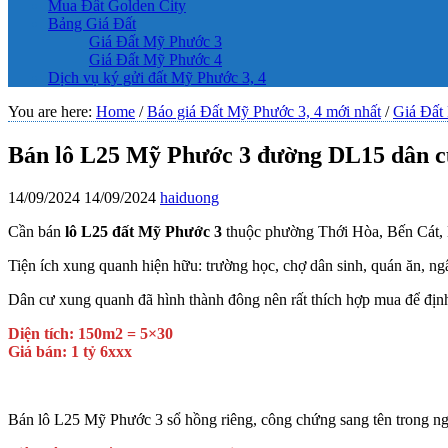
Mua Đất Golden City
Bảng Giá Đất
Giá Đất Mỹ Phước 3
Giá Đất Mỹ Phước 4
Dịch vụ ký gửi đất Mỹ Phước 3, 4
You are here:
Home
/
Báo giá Đất Mỹ Phước 3, 4 mới nhất
/
Giá Đất
Bán lô L25 Mỹ Phước 3 đường DL15 dân cư
14/09/2024
14/09/2024
haiduong
Cần bán
lô L25 đất Mỹ Phước 3
thuộc phường Thới Hòa, Bến Cát,
Tiện ích xung quanh hiện hữu: trường học, chợ dân sinh, quán ăn, 
Dân cư xung quanh đã hình thành đông nên rất thích hợp mua để định cư
Diện tích: 150m2 = 5×30
Giá bán: 1 tỷ 6xxx
Bán lô L25 Mỹ Phước 3 sổ hồng riêng, công chứng sang tên trong ng