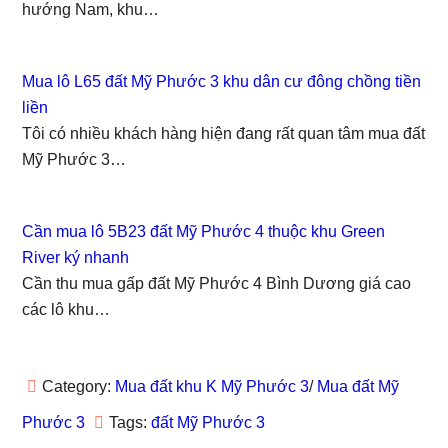
hướng Nam, khu…
o
o
o
o
o
n
n
n
n
n
F
T
T
L
P
a
w
u
i
i
c
i
m
n
n
e
t
b
k
t
Mua lô L65 đất Mỹ Phước 3 khu dân cư đông chồng tiền
b
t
l
e
e
o
e
r
d
r
liền
o
r
(
I
e
k
(
O
n
s
Tôi có nhiều khách hàng hiện đang rất quan tâm mua đất
(
O
p
(
t
O
p
e
O
(
Mỹ Phước 3…
p
e
n
p
O
e
n
s
e
p
n
s
i
n
e
s
i
n
s
n
i
n
n
i
s
Cần mua lô 5B23 đất Mỹ Phước 4 thuộc khu Green
n
n
e
n
i
n
e
w
n
n
River ký nhanh
e
w
w
e
n
w
w
i
w
e
Cần thu mua gấp đất Mỹ Phước 4 Bình Dương giá cao
w
i
n
w
w
i
n
d
i
w
các lô khu…
n
d
o
n
i
d
o
w
d
n
o
w
)
o
d
w
)
w
o
)
)
w
)
Category:
Mua đất khu K Mỹ Phước 3
/
Mua đất Mỹ
Phước 3
Tags:
đất Mỹ Phước 3