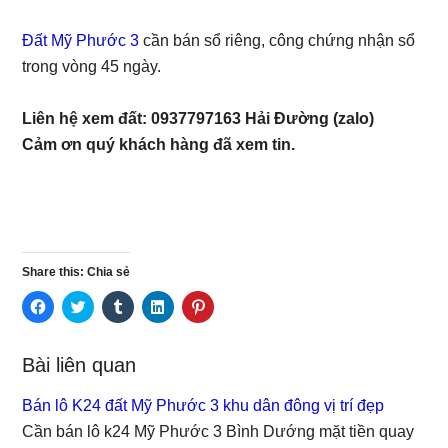
Đất Mỹ Phước 3
cần bán sổ riêng, công chứng nhận sổ
trong vòng 45 ngày.
Liên hệ xem đất: 0937797163 Hải Đường (zalo)
Cảm ơn quý khách hàng đã xem tin.
Share this: Chia sẻ
C
C
C
C
C
l
l
l
l
l
i
i
i
i
i
c
c
c
c
c
k
k
k
k
k
Bài liên quan
t
t
t
t
t
o
o
o
o
o
s
s
s
s
s
Bán lô K24 đất Mỹ Phước 3 khu dân đông vị trí đẹp
h
h
h
h
h
a
a
a
a
a
Cần bán lô k24 Mỹ Phước 3 Bình Dướng mặt tiền quay
r
r
r
r
r
e
e
e
e
e