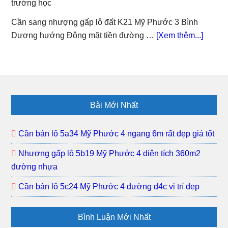
trường học
nhựa
K17
đất
Cần sang nhượng gấp lô đất K21 Mỹ Phước 3 Bình
Mỹ
about
Dương hướng Đông mặt tiền đường …
[Xem thêm...]
Phước
Nhượ
3
gấp
khu
lô
dân
K21
Footer
đông
đất
Bài Mới Nhất
Mỹ
Phướ
Cần bán lô 5a34 Mỹ Phước 4 ngang 6m rất đẹp giá tốt
3
Nhượng gấp lô 5b19 Mỹ Phước 4 diện tích 360m2
khu
đường nhựa
dân
đông
Cần bán lô 5c24 Mỹ Phước 4 đường d4c vị trí đẹp
gần
trường
Bình Luận Mới Nhất
học