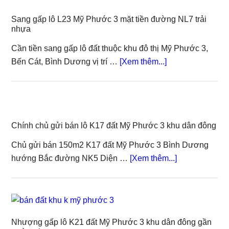
Sang gấp lô L23 Mỹ Phước 3 mặt tiền đường NL7 trải
nhựa
Cần tiền sang gấp lô đất thuộc khu đô thị Mỹ Phước 3,
about
Bến Cát, Bình Dương vị trí …
[Xem thêm...]
Sang
gấp
lô
L23
Chính chủ gửi bán lô K17 đất Mỹ Phước 3 khu dân đông
Mỹ
Phước
Chủ gửi bán 150m2 K17 đất Mỹ Phước 3 Bình Dương
3
about
hướng Bắc đường NK5 Diện …
[Xem thêm...]
mặt
Chính
tiền
chủ
đường
gửi
NL7
bán
trải
Nhượng gấp lô K21 đất Mỹ Phước 3 khu dân đông gần
lô