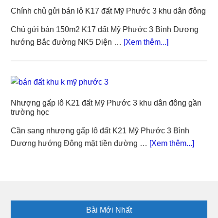
L23
Chính chủ gửi bán lô K17 đất Mỹ Phước 3 khu dân đông
Mỹ
Phước
Chủ gửi bán 150m2 K17 đất Mỹ Phước 3 Bình Dương
3
about
hướng Bắc đường NK5 Diện …
[Xem thêm...]
mặt
Chính
tiền
chủ
đường
gửi
NL7
bán
trải
Nhượng gấp lô K21 đất Mỹ Phước 3 khu dân đông gần
lô
trường học
nhựa
K17
đất
Cần sang nhượng gấp lô đất K21 Mỹ Phước 3 Bình
Mỹ
about
Dương hướng Đông mặt tiền đường …
[Xem thêm...]
Phước
Nhượ
3
gấp
khu
lô
dân
K21
Footer
đông
đất
Bài Mới Nhất