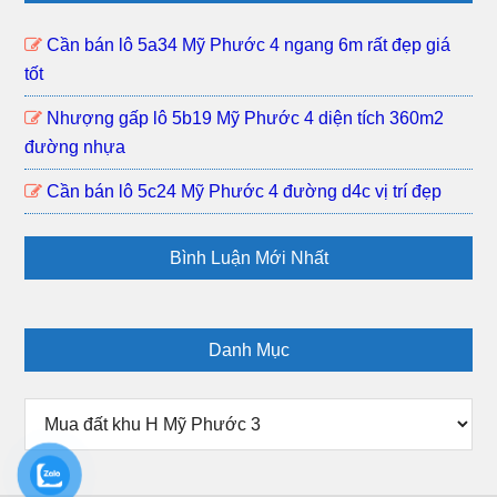
Mỹ
Phướ
Cần bán lô 5a34 Mỹ Phước 4 ngang 6m rất đẹp giá
3
tốt
khu
dân
Nhượng gấp lô 5b19 Mỹ Phước 4 diện tích 360m2
đông
đường nhựa
gần
Cần bán lô 5c24 Mỹ Phước 4 đường d4c vị trí đẹp
trường
học
Bình Luận Mới Nhất
Danh Mục
Danh
Mục