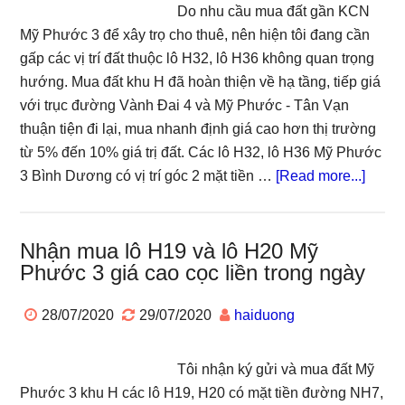
3
Do nhu cầu mua đất gần KCN
các
Mỹ Phước 3 để xây trọ cho thuê, nên hiện tôi đang cần
lô
gấp các vị trí đất thuộc lô H32, lô H36 không quan trọng
H21
hướng. Mua đất khu H đã hoàn thiện về hạ tầng, tiếp giá
H22
với trục đường Vành Đai 4 và Mỹ Phước - Tân Vạn
H23
thuận tiện đi lại, mua nhanh định giá cao hơn thị trường
H24
từ 5% đến 10% giá trị đất. Các lô H32, lô H36 Mỹ Phước
H25
about
3 Bình Dương có vị trí góc 2 mặt tiền …
[Read more...]
với
Mua
giá
gấp
cao
lô
Nhận mua lô H19 và lô H20 Mỹ
Phước 3 giá cao cọc liền trong ngày
H32,
lô
28/07/2020
29/07/2020
haiduong
H36
Mỹ
Phướ
Tôi nhận ký gửi và mua đất Mỹ
3
Phước 3 khu H các lô H19, H20 có mặt tiền đường NH7,