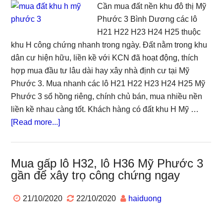
Cần mua đất nền khu đô thị Mỹ
Phước 3 Bình Dương các lô
H21 H22 H23 H24 H25 thuộc
khu H công chứng nhanh trong ngày. Đất nằm trong khu
dân cư hiện hữu, liền kề với KCN đã hoạt động, thích
hợp mua đầu tư lâu dài hay xây nhà định cư tại Mỹ
Phước 3. Mua nhanh các lô H21 H22 H23 H24 H25 Mỹ
Phước 3 sổ hồng riêng, chính chủ bán, mua nhiều nền
liền kề nhau càng tốt. Khách hàng có đất khu H Mỹ …
about
[Read more...]
Cần
mua
đất
Mua gấp lô H32, lô H36 Mỹ Phước 3
gần để xây trọ công chứng ngay
khu
H
21/10/2020
22/10/2020
haiduong
Mỹ
Phước