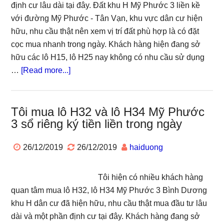
hiện
định cư lâu dài tại đây. Đất khu H Mỹ Phước 3 liền kề
hữu
với đường Mỹ Phước - Tân Vạn, khu vực dân cư hiện
chồng
hữu, nhu cầu thật nên xem vị trí đất phù hợp là có đặt
tiền
cọc mua nhanh trong ngày. Khách hàng hiện đang sở
liền
hữu các lô H15, lô H25 nay không có nhu cầu sử dụng
about
…
[Read more...]
Ưu
tiên
mua
Tôi mua lô H32 và lô H34 Mỹ Phước
3 sổ riêng ký tiền liền trong ngày
lô
H15,
26/12/2019
26/12/2019
haiduong
lô
H25
Mỹ
Tôi hiện có nhiều khách hàng
Phước
quan tâm mua lô H32, lô H34 Mỹ Phước 3 Bình Dương
3
khu H dân cư đã hiện hữu, nhu cầu thật mua đầu tư lâu
Bến
dài và một phần định cư tại đây. Khách hàng đang sở