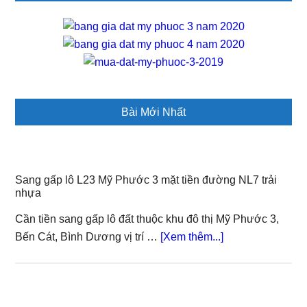
ký
tiền
liền
trong
ngày
Bài Mới Nhất
Sang gấp lô L23 Mỹ Phước 3 mặt tiền đường NL7 trải
nhựa
Cần tiền sang gấp lô đất thuộc khu đô thị Mỹ Phước 3,
about
Bến Cát, Bình Dương vị trí …
[Xem thêm...]
Sang
gấp
lô