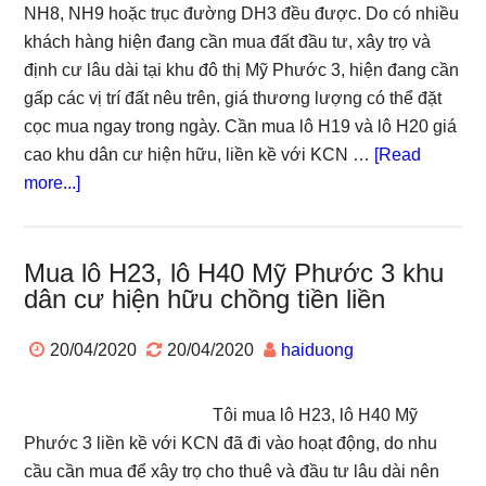
gần
NH8, NH9 hoặc trục đường DH3 đều được. Do có nhiều
để
khách hàng hiện đang cần mua đất đầu tư, xây trọ và
xây
định cư lâu dài tại khu đô thị Mỹ Phước 3, hiện đang cần
trọ
gấp các vị trí đất nêu trên, giá thương lượng có thể đặt
công
cọc mua ngay trong ngày. Cần mua lô H19 và lô H20 giá
chứn
cao khu dân cư hiện hữu, liền kề với KCN …
[Read
ngay
about
more...]
Nhận
mua
lô
Mua lô H23, lô H40 Mỹ Phước 3 khu
dân cư hiện hữu chồng tiền liền
H19
và
20/04/2020
20/04/2020
haiduong
lô
H20
Mỹ
Tôi mua lô H23, lô H40 Mỹ
Phước
Phước 3 liền kề với KCN đã đi vào hoạt động, do nhu
3
cầu cần mua để xây trọ cho thuê và đầu tư lâu dài nên