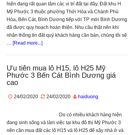
giá
hiện đang rất quan tâm các vị trí đất tại đây. Đất khu H
cao
Mỹ Phước 3 thuộc phường Thới Hòa và Chánh Phú
cọc
Hòa, Bến Cát, Bình Dương tiếp với TP mới Bình Dương
liền
đã được quy hoạch hoàn thiện. Nhu cầu thật nên khi
trong
nhận thông tin đất quý khách hàng cần bán, chúng tôi sẽ
ngày
about
…
[Read more...]
Mua
lô
H23,
Ưu tiên mua lô H15, lô H25 Mỹ
Phước 3 Bến Cát Bình Dương giá
lô
cao
H40
Mỹ
24/02/2020
24/02/2020
haiduong
Phước
3
khu
Do có nhiều khách hàng hiện
dân
đang sinh sống và làm việc tại khu đô thị Mỹ Phước 3
cư
nên cần mua đất các lô H15 và lô H25 để xây nhà ở và