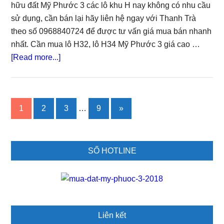
Cát
hữu đất Mỹ Phước 3 các lô khu H nay không có nhu cầu
Bình
sử dụng, cần bán lại hãy liên hệ ngay với Thanh Trà
Dương
theo số 0968840724 để được tư vấn giá mua bán nhanh
giá
nhất. Cần mua lô H32, lô H34 Mỹ Phước 3 giá cao …
cao
about
[Read more...]
Tôi
mua
lô
Interim
Go
Go
Go
Go
1
2
3
…
9
»
H32
pages
to
to
to
to
và
omitted
page
page
page
page
lô
Primary
H34
SỐ HOTLINE
Sidebar
Mỹ
Phước
3
sổ
riêng
Liên kết