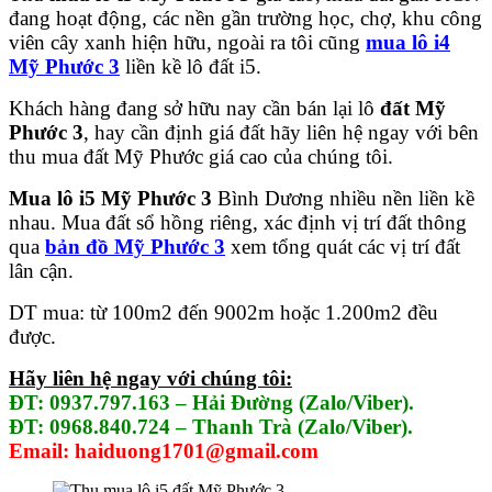
đang hoạt động, các nền gần trường học, chợ, khu công
viên cây xanh hiện hữu, ngoài ra tôi cũng
mua lô i4
Mỹ Phước 3
liền kề lô đất i5.
Khách hàng đang sở hữu nay cần bán lại lô
đất Mỹ
Phước 3
, hay cần định giá đất hãy liên hệ ngay với bên
thu mua đất Mỹ Phước giá cao của chúng tôi.
Mua lô i5 Mỹ Phước 3
Bình Dương nhiều nền liền kề
nhau. Mua đất sổ hồng riêng, xác định vị trí đất thông
qua
bản đồ Mỹ Phước 3
xem tổng quát các vị trí đất
lân cận.
DT mua: từ 100m2 đến 9002m hoặc 1.200m2 đều
được.
Hãy liên hệ ngay với chúng tôi:
ĐT: 0937.797.163 – Hải Đường (Zalo/Viber).
ĐT: 0968.840.724 – Thanh Trà (Zalo/Viber).
Email: haiduong1701@gmail.com