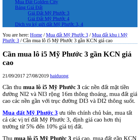
Mua Đất Golden City
Bảng Giá Đất
Giá Đất Mỹ Phước 3
Giá Đất Mỹ Phước 4
Dịch vụ ký gửi đất Mỹ Phước 3, 4
You are here:
Home
/
Mua đất Mỹ Phước 3
/
Mua đất khu i Mỹ
Phước 3
/
Cần mua lô i5 Mỹ Phước 3 gần KCN giá cao
Cần mua lô i5 Mỹ Phước 3 gần KCN giá
cao
21/09/2017
27/08/2019
haiduong
Cần thu
mua lô i5 Mỹ Phước 3
các nền đất mặt tiền
đường NI2 và NI3 rộng 16m thông thoáng, mua đất giá
cao các nền gần với trục đường DI3 và DI2 thông suốt.
Mua đất Mỹ Phước 3
ưu tiên chính chủ bán, mua tất
cả các vị trí đất Mỹ Phước 3, định giá cao hơn thị
trường từ 5% đến 10% giá trị đất.
Thu
mua lô i5 Mỹ Phước 3
giá cao, mua đất gần KCN