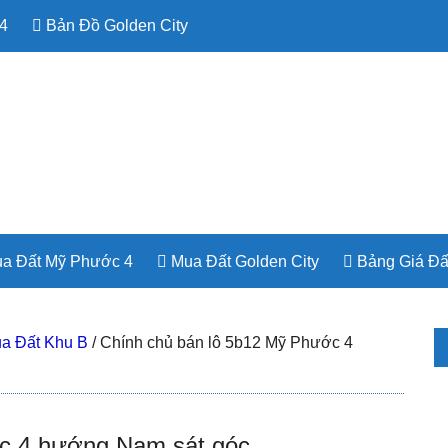
4
Bản Đồ Golden City
a Đất Mỹ Phước 4
Mua Đất Golden City
Bảng Giá Đấ
P
a Đất Khu B
/
Chính chủ bán lô 5b12 Mỹ Phước 4
S
c 4 hướng Nam sát góc