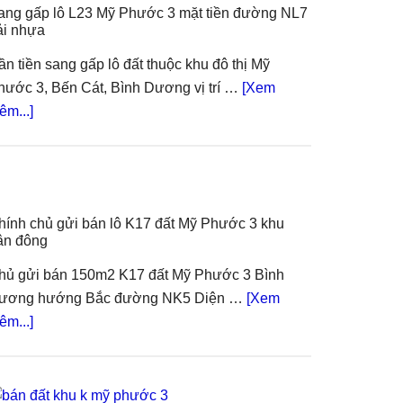
ang gấp lô L23 Mỹ Phước 3 mặt tiền đường NL7
rải nhựa
ần tiền sang gấp lô đất thuộc khu đô thị Mỹ
hước 3, Bến Cát, Bình Dương vị trí …
[Xem
about
êm...]
Sang
gấp
lô
L23
hính chủ gửi bán lô K17 đất Mỹ Phước 3 khu
Mỹ
ân đông
Phước
3
hủ gửi bán 150m2 K17 đất Mỹ Phước 3 Bình
mặt
ương hướng Bắc đường NK5 Diện …
[Xem
tiền
about
êm...]
đường
Chính
NL7
chủ
trải
gửi