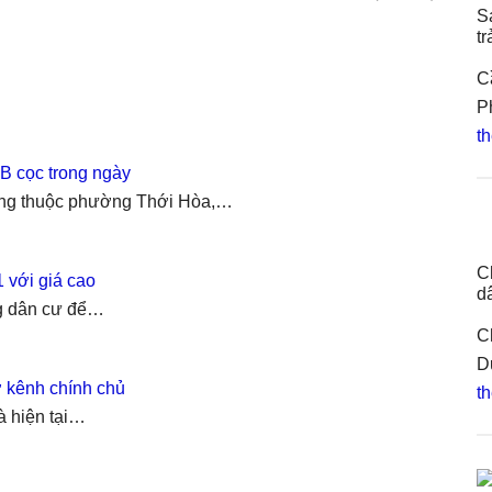
S
t
C
P
th
B cọc trong ngày
ng thuộc phường Thới Hòa,…
C
với giá cao
d
ng dân cư để…
C
D
 kênh chính chủ
th
à hiện tại…