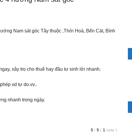
ướng Nam sát góc Tây thuộc ,Thới Hoà, Bến Cát, Bình
gay, xây trọ cho thuê hay đầu tư sinh lời nhanh.
hép xd tự do.vv..
ứng nhanh trong ngày.
5
/
5
(
1
vote
)