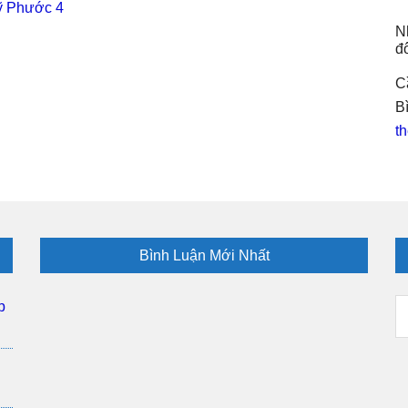
ỹ Phước 4
N
đ
C
B
th
Bình Luận Mới Nhất
D
p
M