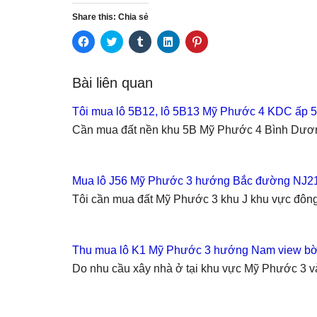
Share this: Chia sẻ
C
C
C
C
C
l
l
l
l
l
i
i
i
i
i
c
c
c
c
c
k
k
k
k
k
Bài liên quan
t
t
t
t
t
o
o
o
o
o
s
s
s
s
s
Tôi mua lô 5B12, lô 5B13 Mỹ Phước 4 KDC ấp 5
h
h
h
h
h
a
a
a
a
a
Cần mua đất nền khu 5B Mỹ Phước 4 Bình Dươ
r
r
r
r
r
e
e
e
e
e
o
o
o
o
o
n
n
n
n
n
F
T
T
L
P
a
w
u
i
i
Mua lô J56 Mỹ Phước 3 hướng Bắc đường NJ21 
c
i
m
n
n
e
t
b
k
t
Tôi cần mua đất Mỹ Phước 3 khu J khu vực đô
b
t
l
e
e
o
e
r
d
r
o
r
(
I
e
k
(
O
n
s
(
O
p
(
t
Thu mua lô K1 Mỹ Phước 3 hướng Nam view bờ
O
p
e
O
(
p
e
n
p
O
Do nhu cầu xây nhà ở tại khu vực Mỹ Phước 3 v
e
n
s
e
p
n
s
i
n
e
s
i
n
s
n
i
n
n
i
s
n
n
e
n
i
n
e
w
n
n