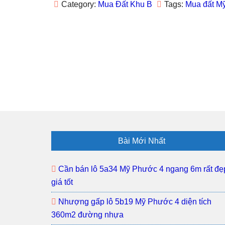
Category:
Mua Đất Khu B
Tags:
Mua đất M
e
w
w
e
n
w
w
i
w
e
w
i
n
w
w
i
n
d
i
w
n
d
o
n
i
d
o
w
d
n
o
w
)
o
d
w
)
w
o
)
)
w
)
Footer
Bài Mới Nhất
Cần bán lô 5a34 Mỹ Phước 4 ngang 6m rất đẹ
giá tốt
Nhượng gấp lô 5b19 Mỹ Phước 4 diện tích
360m2 đường nhựa