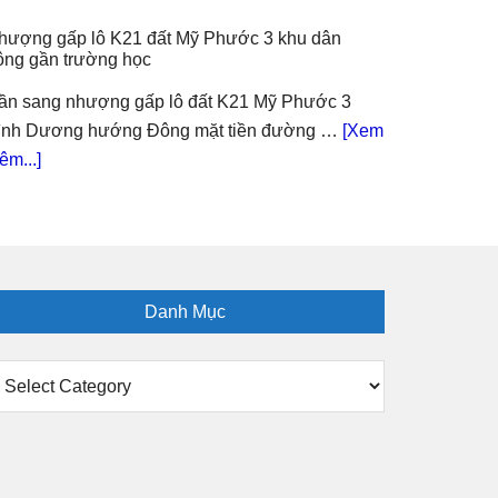
nhựa
bán
hượng gấp lô K21 đất Mỹ Phước 3 khu dân
lô
ông gần trường học
K17
đất
ần sang nhượng gấp lô đất K21 Mỹ Phước 3
Mỹ
ình Dương hướng Đông mặt tiền đường …
[Xem
Phước
about
êm...]
3
Nhượng
khu
gấp
dân
lô
đông
K21
đất
Danh Mục
Mỹ
Phước
anh
3
ục
khu
dân
đông