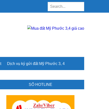
Search...
t
Dịch vụ ký gửi đất Mỹ Phước 3, 4
rimary
SỐ HOTLINE
idebar