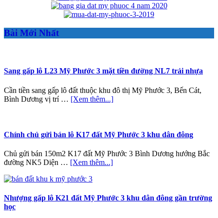
Bài Mới Nhất
Sang gấp lô L23 Mỹ Phước 3 mặt tiền đường NL7 trải nhựa
Cần tiền sang gấp lô đất thuộc khu đô thị Mỹ Phước 3, Bến Cát,
about
Bình Dương vị trí …
[Xem thêm...]
Sang
gấp
lô
L23
Chính chủ gửi bán lô K17 đất Mỹ Phước 3 khu dân đông
Mỹ
Phước
Chủ gửi bán 150m2 K17 đất Mỹ Phước 3 Bình Dương hướng Bắc
3
about
đường NK5 Diện …
[Xem thêm...]
mặt
Chính
tiền
chủ
đường
gửi
NL7
bán
Nhượng gấp lô K21 đất Mỹ Phước 3 khu dân đông gần trường
trải
lô
học
nhựa
K17