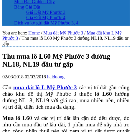
Mua Đất Golden City
Bảng Giá Đất
Giá Đất Mỹ Phước 3
Giá Đất Mỹ Phước 4
Dịch vụ ký gửi đất Mỹ Phước 3, 4
You are here:
Home
/
Mua đất Mỹ Phước 3
/
Mua đất khu L Mỹ
Phước 3
/
Thu mua lô L60 Mỹ Phước 3 đường NL18, NL19 đầu tư
gấp
Thu mua lô L60 Mỹ Phước 3 đường
NL18, NL19 đầu tư gấp
02/03/2018
02/03/2018
haiduong
Cần
mua đất lô L Mỹ Phước 3
các vị trí đất gần cổng
chào khu đô thị Mỹ Phước 3 thuộc
lô L60
hướng
đường NL18, NL19 với giá cao, mua nhiều nền, nhiều
vị trí đất, diện tích mua đa dạng.
Mua lô L60
và các vị trí đất lân cận đó đều được, do
nhu cầu mua đầu tư lâu dài, 1 phần mua để xây nhà trọ
cho công nhân thuê nên tôi xem vị trí đất được quyết