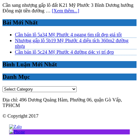
đất
Cần sang nhượng gấp lô đất K21 Mỹ Phước 3 Bình Dương hướng
Mỹ
about
Đông mặt tiền đường …
[Xem thêm...]
Phước
Nhượng
3
gấp
Footer
Bài Mới Nhất
khu
lô
dân
K21
Cần bán lô 5a34 Mỹ Phước 4 ngang 6m rất đẹp giá tốt
đông
đất
Nhượng gấp lô 5b19 Mỹ Phước 4 diện tích 360m2 đường
Mỹ
nhựa
Phước
Cần bán lô 5c24 Mỹ Phước 4 đường d4c vị trí đẹp
3
khu
Bình Luận Mới Nhất
dân
đông
Danh Mục
gần
trường
học
Danh
Mục
Địa chỉ: 496 Dương Quảng Hàm, Phường 06, quận Gò Vấp,
TPHCM
© Copyright 2017