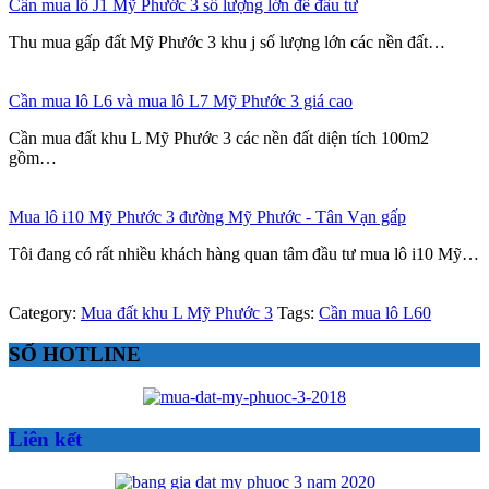
Cần mua lô J1 Mỹ Phước 3 số lượng lớn để đầu tư
Thu mua gấp đất Mỹ Phước 3 khu j số lượng lớn các nền đất…
Cần mua lô L6 và mua lô L7 Mỹ Phước 3 giá cao
Cần mua đất khu L Mỹ Phước 3 các nền đất diện tích 100m2
gồm…
Mua lô i10 Mỹ Phước 3 đường Mỹ Phước - Tân Vạn gấp
Tôi đang có rất nhiều khách hàng quan tâm đầu tư mua lô i10 Mỹ…
Category:
Mua đất khu L Mỹ Phước 3
Tags:
Cần mua lô L60
Primary
SỐ HOTLINE
Sidebar
Liên kết