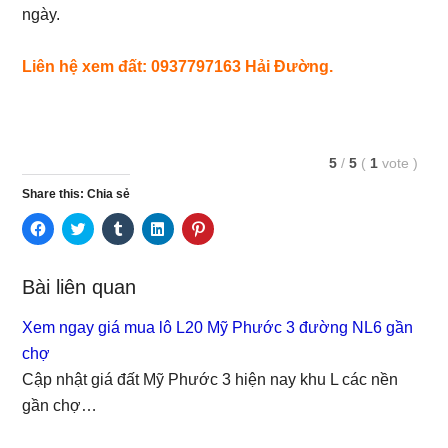
ngày.
Liên hệ xem đất: 0937797163 Hải Đường.
5
/
5
(
1
vote
)
Share this: Chia sẻ
C
C
C
C
C
l
l
l
l
l
i
i
i
i
i
c
c
c
c
c
k
k
k
k
k
Bài liên quan
t
t
t
t
t
o
o
o
o
o
s
s
s
s
s
Xem ngay giá mua lô L20 Mỹ Phước 3 đường NL6 gần
h
h
h
h
h
a
a
a
a
a
chợ
r
r
r
r
r
e
e
e
e
e
Cập nhật giá đất Mỹ Phước 3 hiện nay khu L các nền
o
o
o
o
o
n
n
n
n
n
gần chợ…
F
T
T
L
P
a
w
u
i
i
c
i
m
n
n
e
t
b
k
t