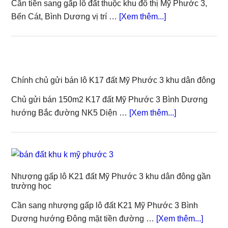
Cần tiền sang gấp lô đất thuộc khu đô thị Mỹ Phước 3,
about
Bến Cát, Bình Dương vị trí …
[Xem thêm...]
Sang
gấp
lô
L23
Chính chủ gửi bán lô K17 đất Mỹ Phước 3 khu dân đông
Mỹ
Phước
Chủ gửi bán 150m2 K17 đất Mỹ Phước 3 Bình Dương
3
about
hướng Bắc đường NK5 Diện …
[Xem thêm...]
mặt
Chính
tiền
chủ
đường
gửi
NL7
bán
trải
Nhượng gấp lô K21 đất Mỹ Phước 3 khu dân đông gần
lô
trường học
nhựa
K17
đất
Cần sang nhượng gấp lô đất K21 Mỹ Phước 3 Bình
Mỹ
about
Dương hướng Đông mặt tiền đường …
[Xem thêm...]