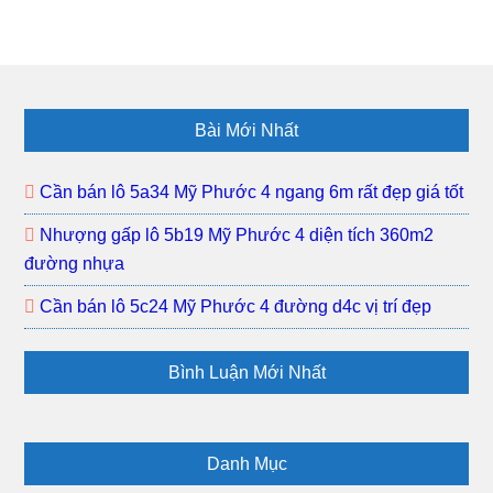
Phước
Nhượ
3
gấp
khu
lô
dân
K21
Footer
đông
đất
Bài Mới Nhất
Mỹ
Phướ
Cần bán lô 5a34 Mỹ Phước 4 ngang 6m rất đẹp giá tốt
3
Nhượng gấp lô 5b19 Mỹ Phước 4 diện tích 360m2
khu
đường nhựa
dân
đông
Cần bán lô 5c24 Mỹ Phước 4 đường d4c vị trí đẹp
gần
trường
Bình Luận Mới Nhất
học
Danh Mục