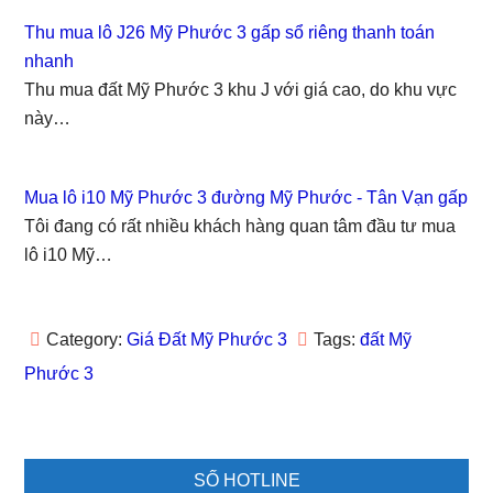
b
t
l
e
e
o
e
r
d
r
Thu mua lô J26 Mỹ Phước 3 gấp sổ riêng thanh toán
o
r
(
I
e
k
(
O
n
s
nhanh
(
O
p
(
t
O
p
e
O
(
Thu mua đất Mỹ Phước 3 khu J với giá cao, do khu vực
p
e
n
p
O
e
n
s
e
p
này…
n
s
i
n
e
s
i
n
s
n
i
n
n
i
s
n
n
e
n
i
n
e
w
n
n
Mua lô i10 Mỹ Phước 3 đường Mỹ Phước - Tân Vạn gấp
e
w
w
e
n
w
w
i
w
e
Tôi đang có rất nhiều khách hàng quan tâm đầu tư mua
w
i
n
w
w
i
n
d
i
w
lô i10 Mỹ…
n
d
o
n
i
d
o
w
d
n
o
w
)
o
d
w
)
w
o
)
)
w
)
Category:
Giá Đất Mỹ Phước 3
Tags:
đất Mỹ
Phước 3
Primary
SỐ HOTLINE