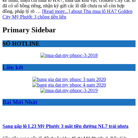
kề nhau, thiện chí mua lô HA7, mua đất khu vực Golden City các lô
đã có sổ hồng riêng, nhận ký gửi các lô đất chưa ra sổ còn hợp
đồng, pháp lý rõ …
[Read more...]
about Thu mua lô HA7 Golden
City Mỹ Phước 3 chồng tiền liền
Primary Sidebar
SỐ HOTLINE
Liên kết
Bài Mới Nhất
Sang gấp lô L23 Mỹ Phước 3 mặt tiền đường NL7 trải nhựa