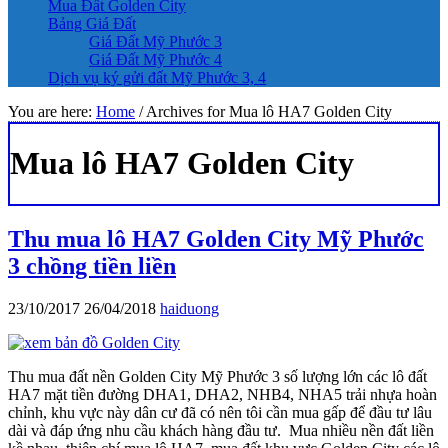
Mua Đất Golden City
Bảng Giá Đất
Giá Đất Mỹ Phước 3
Giá Đất Mỹ Phước 4
Dịch vụ ký gửi đất Mỹ Phước 3, 4
You are here:
Home
/
Archives for Mua lô HA7 Golden City
Mua lô HA7 Golden City
Thu mua lô HA7 Golden City Mỹ Phước
3 chồng tiền liền
23/10/2017
26/04/2018
haiduong
Thu mua đất nền Golden City Mỹ Phước 3 số lượng lớn các lô đất
HA7 mặt tiền đường DHA1, DHA2, NHB4, NHA5 trải nhựa hoàn
chỉnh, khu vực này dân cư đã có nên tôi cần mua gấp để đầu tư lâu
dài và đáp ứng nhu cầu khách hàng đầu tư. Mua nhiều nền đất liền