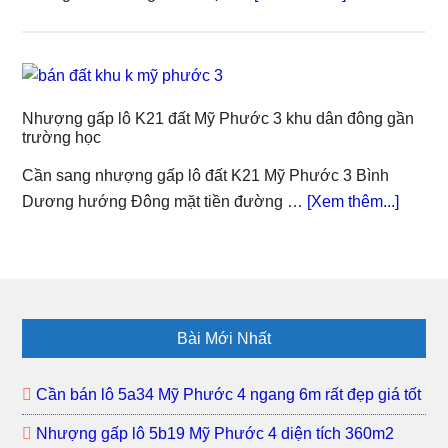
mặt
Chính
tiền
chủ
đường
gửi
NL7
bán
trải
Nhượng gấp lô K21 đất Mỹ Phước 3 khu dân đông gần
lô
trường học
nhựa
K17
đất
Cần sang nhượng gấp lô đất K21 Mỹ Phước 3 Bình
Mỹ
about
Dương hướng Đông mặt tiền đường …
[Xem thêm...]
Phước
Nhượ
3
gấp
khu
lô
dân
K21
Footer
đông
đất
Bài Mới Nhất
Mỹ
Phướ
Cần bán lô 5a34 Mỹ Phước 4 ngang 6m rất đẹp giá tốt
3
Nhượng gấp lô 5b19 Mỹ Phước 4 diện tích 360m2
khu