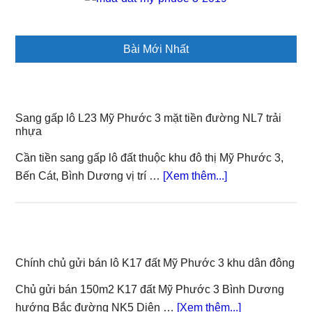
Bài Mới Nhất
Sang gấp lô L23 Mỹ Phước 3 mặt tiền đường NL7 trải
nhựa
Cần tiền sang gấp lô đất thuộc khu đô thị Mỹ Phước 3,
about
Bến Cát, Bình Dương vị trí …
[Xem thêm...]
Sang
gấp
lô
L23
Chính chủ gửi bán lô K17 đất Mỹ Phước 3 khu dân đông
Mỹ
Phước
Chủ gửi bán 150m2 K17 đất Mỹ Phước 3 Bình Dương
3
about
hướng Bắc đường NK5 Diện …
[Xem thêm...]