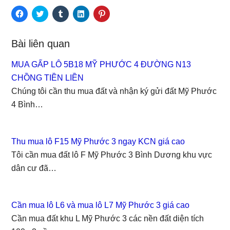
C
C
C
C
C
l
l
l
l
l
i
i
i
i
i
c
c
c
c
c
k
k
k
k
k
Bài liên quan
t
t
t
t
t
o
o
o
o
o
s
s
s
s
s
MUA GẤP LÔ 5B18 MỸ PHƯỚC 4 ĐƯỜNG N13
h
h
h
h
h
a
a
a
a
a
CHỒNG TIỀN LIỀN
r
r
r
r
r
e
e
e
e
e
Chúng tôi cần thu mua đất và nhận ký gửi đất Mỹ Phước
o
o
o
o
o
n
n
n
n
n
4 Bình…
F
T
T
L
P
a
w
u
i
i
c
i
m
n
n
e
t
b
k
t
b
t
l
e
e
o
e
r
d
r
Thu mua lô F15 Mỹ Phước 3 ngay KCN giá cao
o
r
(
I
e
k
(
O
n
s
Tôi cần mua đất lô F Mỹ Phước 3 Bình Dương khu vực
(
O
p
(
t
O
p
e
O
(
dân cư đã…
p
e
n
p
O
e
n
s
e
p
n
s
i
n
e
s
i
n
s
n
i
n
n
i
s
Cần mua lô L6 và mua lô L7 Mỹ Phước 3 giá cao
n
n
e
n
i
n
e
w
n
n
Cần mua đất khu L Mỹ Phước 3 các nền đất diện tích
e
w
w
e
n
w
w
i
w
e