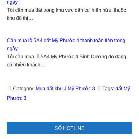
k
(
O
n
s
ngày
(
O
p
(
t
O
p
e
O
(
Tôi cần mua đất trong khu vực dân cư hiện hữu, thuộc
p
e
n
p
O
e
n
s
e
p
khu đô thị…
n
s
i
n
e
s
i
n
s
n
i
n
n
i
s
n
n
e
n
i
n
e
w
n
n
Cần mua lô 5A4 đất Mỹ Phước 4 thanh toán tiền trong
e
w
w
e
n
w
w
i
w
e
ngày
w
i
n
w
w
i
n
d
i
w
Tôi cần mua lô 5A4 Mỹ Phước 4 Bình Dương do đang
n
d
o
n
i
d
o
w
d
n
có nhiều khách…
o
w
)
o
d
w
)
w
o
)
)
w
)
Category:
Mua đất khu J Mỹ Phước 3
Tags:
đất Mỹ
Phước 3
Primary
SỐ HOTLINE
Sidebar