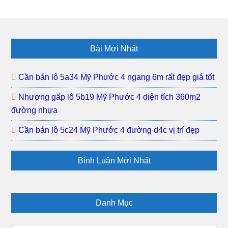
3
gấp
khu
lô
dân
K21
Footer
đông
đất
Bài Mới Nhất
Mỹ
Phướ
Cần bán lô 5a34 Mỹ Phước 4 ngang 6m rất đẹp giá tốt
3
Nhượng gấp lô 5b19 Mỹ Phước 4 diện tích 360m2
khu
đường nhựa
dân
đông
Cần bán lô 5c24 Mỹ Phước 4 đường d4c vị trí đẹp
gần
trường
Bình Luận Mới Nhất
học
Danh Mục