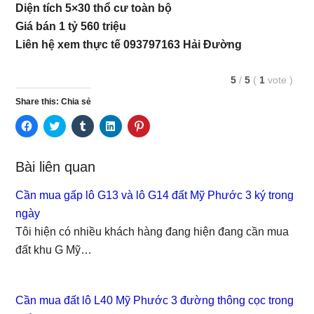
Diện tích 5×30 thổ cư toàn bộ
Giá bán 1 tỷ 560 triệu
Liên hệ xem thực tế 093797163 Hải Đường
5
/
5
(
1
vote
)
Share this: Chia sẻ
C
C
C
C
C
l
l
l
l
l
i
i
i
i
i
c
c
c
c
c
k
k
k
k
k
Bài liên quan
t
t
t
t
t
o
o
o
o
o
s
s
s
s
s
Cần mua gấp lô G13 và lô G14 đất Mỹ Phước 3 ký trong
h
h
h
h
h
a
a
a
a
a
ngày
r
r
r
r
r
e
e
e
e
e
Tôi hiện có nhiều khách hàng đang hiện đang cần mua
o
o
o
o
o
n
n
n
n
n
đất khu G Mỹ…
F
T
T
L
P
a
w
u
i
i
c
i
m
n
n
e
t
b
k
t
b
t
l
e
e
o
e
r
d
r
Cần mua đất lô L40 Mỹ Phước 3 đường thông cọc trong
o
r
(
I
e