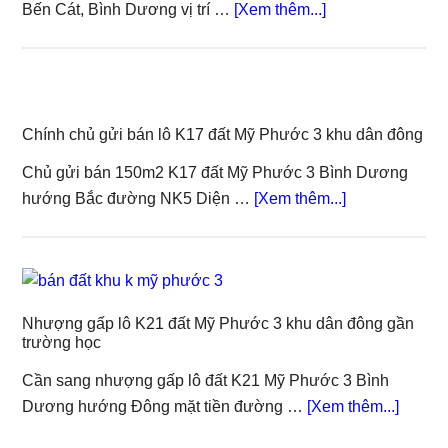
about
Bến Cát, Bình Dương vị trí …
[Xem thêm...]
Sang
gấp
lô
L23
Chính chủ gửi bán lô K17 đất Mỹ Phước 3 khu dân đông
Mỹ
Phước
Chủ gửi bán 150m2 K17 đất Mỹ Phước 3 Bình Dương
3
about
hướng Bắc đường NK5 Diện …
[Xem thêm...]
mặt
Chính
tiền
chủ
đường
gửi
NL7
bán
trải
Nhượng gấp lô K21 đất Mỹ Phước 3 khu dân đông gần
lô
trường học
nhựa
K17
đất
Cần sang nhượng gấp lô đất K21 Mỹ Phước 3 Bình
Mỹ
about
Dương hướng Đông mặt tiền đường …
[Xem thêm...]
Phước
Nhượ