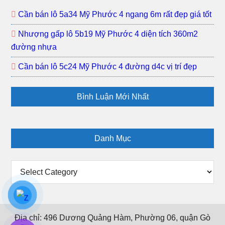
Phướ
Cần bán lô 5a34 Mỹ Phước 4 ngang 6m rất đẹp giá tốt
3
Nhượng gấp lô 5b19 Mỹ Phước 4 diện tích 360m2
khu
đường nhựa
dân
đông
Cần bán lô 5c24 Mỹ Phước 4 đường d4c vị trí đẹp
gần
trường
Bình Luận Mới Nhất
học
Danh Mục
Danh
Mục
Địa chỉ: 496 Dương Quảng Hàm, Phường 06, quận Gò