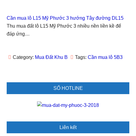
e
n
s
e
p
n
s
i
n
e
s
i
n
s
n
i
n
n
i
s
Cần mua lô L15 Mỹ Phước 3 hướng Tây đường DL15
n
n
e
n
i
n
e
w
n
n
Thu mua đất lô L15 Mỹ Phước 3 nhiều nền liền kề để
e
w
w
e
n
w
w
i
w
e
đáp ứng…
w
i
n
w
w
i
n
d
i
w
n
d
o
n
i
d
o
w
d
n
o
w
)
o
d
w
)
w
o
Category:
Mua Đất Khu B
Tags:
Cần mua lô 5B3
)
)
w
)
Primary
SỐ HOTLINE
Sidebar
Liên kết