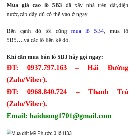
Mua giá cao lô 5B3
đã xây nhà trên đất,điện
nước,cáp đầy đủ có thể vào ở ngay
Bên cạnh đó tôi cũng
mua lô 5B4
, mua lô
5B5….và các lô liền kề đó.
Khi cần mua bán lô 5B3 hãy gọi ngay:
ĐT: 0937.797.163 – Hải Đường
(Zalo/Viber).
ĐT: 0968.840.724 – Thanh Trà
(Zalo/Viber).
Email: haiduong1701@gmail.com