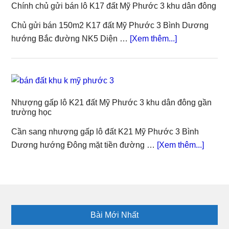
Chính chủ gửi bán lô K17 đất Mỹ Phước 3 khu dân đông
Mỹ
Phước
Chủ gửi bán 150m2 K17 đất Mỹ Phước 3 Bình Dương
3
about
hướng Bắc đường NK5 Diện …
[Xem thêm...]
mặt
Chính
tiền
chủ
đường
gửi
NL7
bán
trải
Nhượng gấp lô K21 đất Mỹ Phước 3 khu dân đông gần
lô
trường học
nhựa
K17
đất
Cần sang nhượng gấp lô đất K21 Mỹ Phước 3 Bình
Mỹ
about
Dương hướng Đông mặt tiền đường …
[Xem thêm...]
Phước
Nhượ
3
gấp
khu
lô
dân
K21
Footer
đông
đất
Bài Mới Nhất
Mỹ