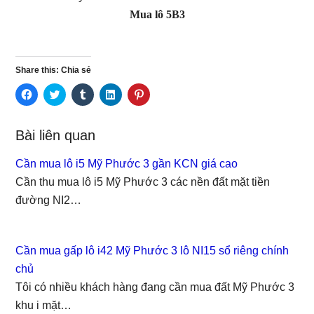
Mua lô 5B3
Share this: Chia sẻ
C
C
C
C
C
l
l
l
l
l
i
i
i
i
i
c
c
c
c
c
k
k
k
k
k
Bài liên quan
t
t
t
t
t
o
o
o
o
o
s
s
s
s
s
Cần mua lô i5 Mỹ Phước 3 gần KCN giá cao
h
h
h
h
h
a
a
a
a
a
Cần thu mua lô i5 Mỹ Phước 3 các nền đất mặt tiền
r
r
r
r
r
e
e
e
e
e
đường NI2…
o
o
o
o
o
n
n
n
n
n
F
T
T
L
P
a
w
u
i
i
c
i
m
n
n
e
t
b
k
t
Cần mua gấp lô i42 Mỹ Phước 3 lô NI15 sổ riêng chính
b
t
l
e
e
o
e
r
d
r
chủ
o
r
(
I
e
k
(
O
n
s
Tôi có nhiều khách hàng đang cần mua đất Mỹ Phước 3
(
O
p
(
t
O
p
e
O
(
khu i mặt…
p
e
n
p
O