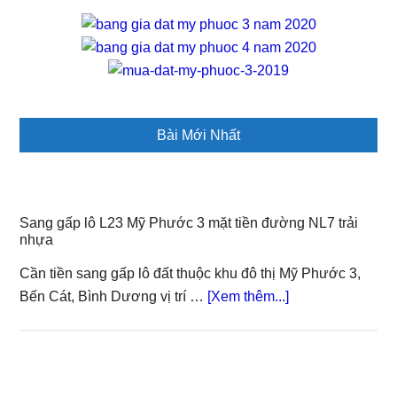
Bài Mới Nhất
Sang gấp lô L23 Mỹ Phước 3 mặt tiền đường NL7 trải
nhựa
Cần tiền sang gấp lô đất thuộc khu đô thị Mỹ Phước 3,
about
Bến Cát, Bình Dương vị trí …
[Xem thêm...]
Sang
gấp
lô
L23