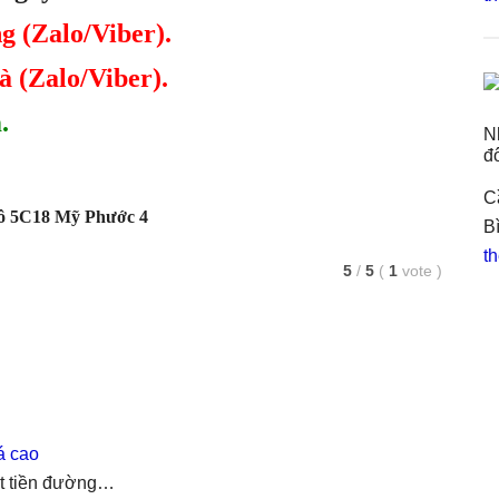
g (Zalo/Viber).
à (Zalo/Viber).
.
N
đ
C
ô 5C18 Mỹ Phước 4
B
th
5
/
5
(
1
vote
)
á cao
ặt tiền đường…