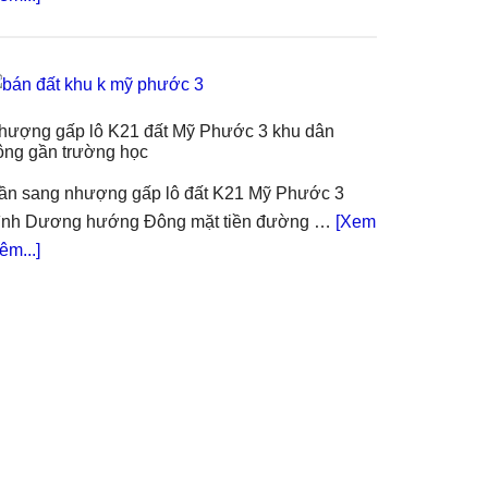
đường
Chính
NL7
chủ
trải
gửi
nhựa
bán
hượng gấp lô K21 đất Mỹ Phước 3 khu dân
lô
ông gần trường học
K17
đất
ần sang nhượng gấp lô đất K21 Mỹ Phước 3
Mỹ
ình Dương hướng Đông mặt tiền đường …
[Xem
Phước
about
êm...]
3
Nhượng
khu
gấp
dân
lô
đông
K21
đất
Mỹ
Phước
3