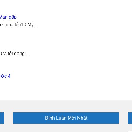
 Vạn gấp
 tư mua lô i10 Mỹ…
3 vì tôi đang…
ước 4
Bình Luận Mới Nhất