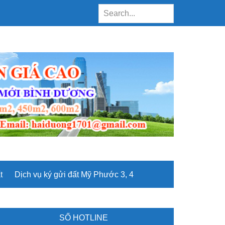
Search...
t
Dịch vụ ký gửi đất Mỹ Phước 3, 4
rimary
SỐ HOTLINE