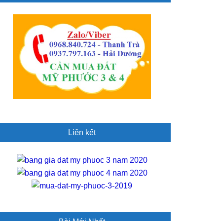
idebar
Liên kết