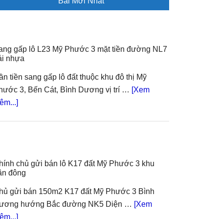
Bài Mới Nhất
ang gấp lô L23 Mỹ Phước 3 mặt tiền đường NL7
rải nhựa
ần tiền sang gấp lô đất thuộc khu đô thị Mỹ
hước 3, Bến Cát, Bình Dương vị trí …
[Xem
about
êm...]
Sang
gấp
lô
L23
hính chủ gửi bán lô K17 đất Mỹ Phước 3 khu
Mỹ
ân đông
Phước
3
hủ gửi bán 150m2 K17 đất Mỹ Phước 3 Bình
mặt
ương hướng Bắc đường NK5 Diện …
[Xem
tiền
about
êm...]