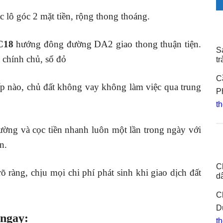
c lô góc 2 mặt tiền, rộng thong thoáng.
C18
hướng đông đường DA2 giao thong thuận tiện.
S
 chính chủ, sổ đỏ
t
C
ấp nào, chủ đất không vay không làm việc qua trung
P
th
ường và cọc tiền nhanh luôn một lần trong ngày với
n.
C
rõ ràng, chịu mọi chi phí phát sinh khi giao dịch đất
d
C
D
 ngay:
th