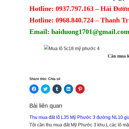
Hotline: 0937.797.163 – Hải Đườn
Hotline: 0968.840.724 – Thanh Tr
Email: haiduong1701@gmail.com
Cần mua l
Share this: Chia sẻ
C
C
C
C
C
l
l
l
l
l
i
i
i
i
i
c
c
c
c
c
k
k
k
k
k
Bài liên quan
t
t
t
t
t
o
o
o
o
o
s
s
s
s
s
Thu mua đất lô L35 Mỹ Phước 3 đường NL10 gi
h
h
h
h
h
a
a
a
a
a
Tôi cần thu mua đất Mỹ Phước 3 khu L các lô m
r
r
r
r
r