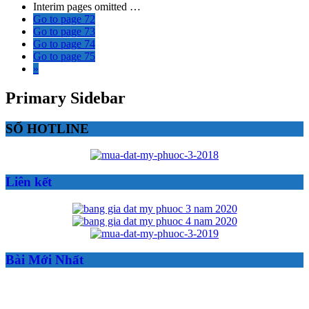
Interim pages omitted
…
Go to page
72
Go to page
73
Go to page
74
Go to page
75
»
Primary Sidebar
SỐ HOTLINE
Liên kết
Bài Mới Nhất