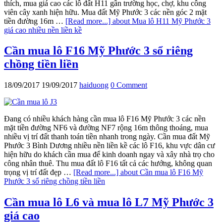
thích, mua giá cao các lô đất H11 gần trường học, chợ, khu công
viên cây xanh hiện hữu. Mua đất Mỹ Phước 3 các nền góc 2 mặt
tiền đường 16m …
[Read more...]
about Mua lô H11 Mỹ Phước 3
giá cao nhiều nền liền kề
Cần mua lô F16 Mỹ Phước 3 sổ riêng
chồng tiền liền
18/09/2017
19/09/2017
haiduong
0 Comment
Đang có nhiều khách hàng cần mua lô F16 Mỹ Phước 3 các nền
mặt tiền đường NF6 và đường NF7 rộng 16m thông thoáng, mua
nhiều vị trí đất thanh toán tiền nhanh trong ngày. Cần mua đất Mỹ
Phước 3 Bình Dương nhiều nền liền kề các lô F16, khu vực dân cư
hiện hữu do khách cần mua để kinh doanh ngay và xây nhà trọ cho
công nhân thuê. Thu mua đất lô F16 tất cả các hướng, không quan
trọng vị trí đất đẹp …
[Read more...]
about Cần mua lô F16 Mỹ
Phước 3 sổ riêng chồng tiền liền
Cần mua lô L6 và mua lô L7 Mỹ Phước 3
giá cao