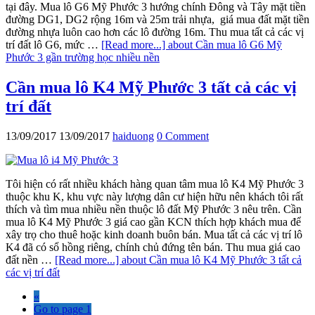
tại đây. Mua lô G6 Mỹ Phước 3 hướng chính Đông và Tây mặt tiền
đường DG1, DG2 rộng 16m và 25m trải nhựa, giá mua đất mặt tiền
đường nhựa luôn cao hơn các lô đường 16m. Thu mua tất cả các vị
trí đất lô G6, mức …
[Read more...]
about Cần mua lô G6 Mỹ
Phước 3 gần trường học nhiều nền
Cần mua lô K4 Mỹ Phước 3 tất cả các vị
trí đất
13/09/2017
13/09/2017
haiduong
0 Comment
Tôi hiện có rất nhiều khách hàng quan tâm mua lô K4 Mỹ Phước 3
thuộc khu K, khu vực này lượng dân cư hiện hữu nên khách tôi rất
thích và tìm mua nhiều nền thuộc lô đất Mỹ Phước 3 nêu trên. Cần
mua lô K4 Mỹ Phước 3 giá cao gần KCN thích hợp khách mua để
xây trọ cho thuê hoặc kinh doanh buôn bán. Mua tất cả các vị trí lô
K4 đã có sổ hồng riêng, chính chủ đứng tên bán. Thu mua giá cao
đất nền …
[Read more...]
about Cần mua lô K4 Mỹ Phước 3 tất cả
các vị trí đất
«
Go to page
1