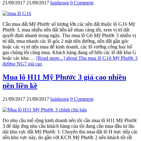
21/09/2017
21/09/2017
haiduong
0 Comment
Cần mua đất Mỹ Phước số lượng lớn các nền đất thuộc lô G16 Mỹ
Phước 3, mua nhiều nền đất liền kề nhau càng tốt, xem vị trí dất
quyết định nhanh trong ngày. Thu mua lô G6 Mỹ Phước 3 nhiều vị
trí đất, mua nhanh các lô góc 2 mặt tiền đường, nền đất gần góc
hoặc các vị trí tiện mua để kinh doanh, các lô vướng cống hay hố
gas chúng tôi cũng mua. Khách hàng đang sở hữu các lô đất khu G
hoặc các khu …
[Read more...]
about Thu mua lô G16 Mỹ Phước 3
đường NG7 giá cao
Mua lô H11 Mỹ Phước 3 giá cao nhiều
nền liền kề
21/09/2017
21/09/2017
haiduong
0 Comment
Do nhu cầu mổ rộng kinh doanh nên tôi cần mua lô H11 Mỹ Phước
3 để đáp ứng nhu cầu khách hàng của tôi đang cần mua đầu tư lâu
dài khu vực đất Mỹ Phước 3. Chuyên thu mua đất lô H trực tiếp các
nền khu vực này, do gần với KCN Mỹ Phước 2 nên khách tôi rất