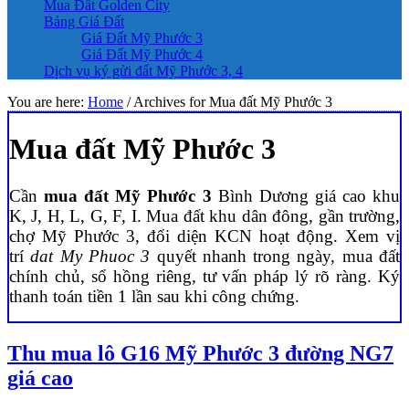
Mua Đất Golden City
Bảng Giá Đất
Giá Đất Mỹ Phước 3
Giá Đất Mỹ Phước 4
Dịch vụ ký gửi đất Mỹ Phước 3, 4
You are here:
Home
/
Archives for Mua đất Mỹ Phước 3
Mua đất Mỹ Phước 3
Cần
mua đất Mỹ Phước 3
Bình Dương giá cao khu
K, J, H, L, G, F, I. Mua đất khu dân đông, gần trường,
chợ Mỹ Phước 3, đối diện KCN hoạt động. Xem vị
trí
dat My Phuoc 3
quyết nhanh trong ngày, mua đất
chính chủ, sổ hồng riêng, tư vấn pháp lý rõ ràng. Ký
thanh toán tiền 1 lần sau khi công chứng.
Thu mua lô G16 Mỹ Phước 3 đường NG7
giá cao