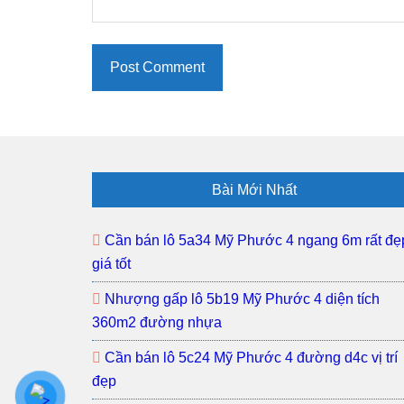
Footer
Bài Mới Nhất
Cần bán lô 5a34 Mỹ Phước 4 ngang 6m rất đẹ
giá tốt
Nhượng gấp lô 5b19 Mỹ Phước 4 diện tích
360m2 đường nhựa
Cần bán lô 5c24 Mỹ Phước 4 đường d4c vị trí
đẹp