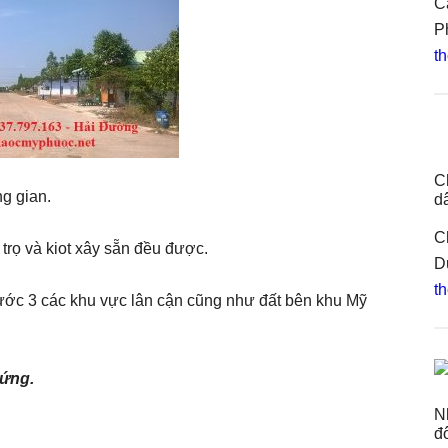
C
P
th
C
g gian.
d
C
trọ và kiot xây sẵn đều được.
D
th
ước 3 các khu vực lân cận cũng như đất bên khu Mỹ
hứng.
N
đ