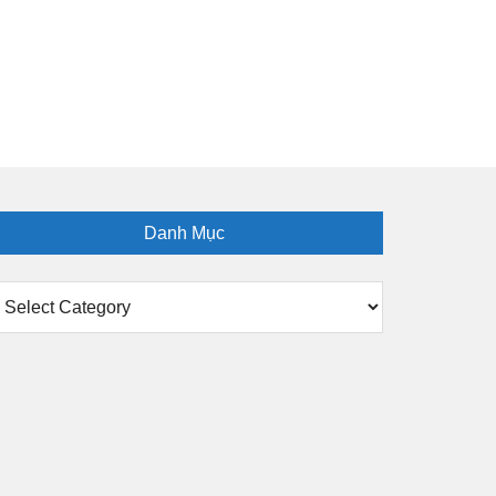
Danh Mục
anh
ục