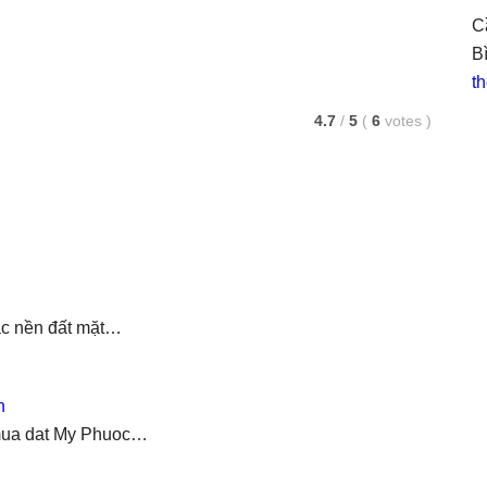
C
B
th
4.7
/
5
(
6
votes
)
ác nền đất mặt…
h
ư mua dat My Phuoc…