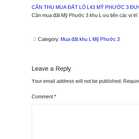
(
O
p
(
t
CẦN THU MUA ĐẤT LÔ L43 MỸ PHƯỚC 3 Đ
O
p
e
O
(
p
e
n
p
O
Cần mua đất Mỹ Phước 3 khu L ưu tiên các vị trí
e
n
s
e
p
n
s
i
n
e
s
i
n
s
n
i
n
n
i
s
n
n
e
n
i
n
e
w
n
n
Category:
Mua đất khu L Mỹ Phước 3
e
w
w
e
n
w
w
i
w
e
w
i
n
w
w
i
n
d
i
w
n
d
o
n
i
d
o
w
d
n
Reader
o
w
)
o
d
Leave a Reply
w
)
w
o
Interactions
)
)
w
)
Your email address will not be published.
Requir
Comment
*