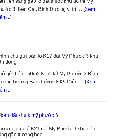
ần tiền sang gấp lô đất thuộc khu đô thị Mỹ
hước 3, Bến Cát, Bình Dương vị trí …
[Xem
about
êm...]
Sang
gấp
lô
L23
hính chủ gửi bán lô K17 đất Mỹ Phước 3 khu
Mỹ
ân đông
Phước
3
hủ gửi bán 150m2 K17 đất Mỹ Phước 3 Bình
mặt
ương hướng Bắc đường NK5 Diện …
[Xem
tiền
about
êm...]
đường
Chính
NL7
chủ
trải
gửi
nhựa
bán
hượng gấp lô K21 đất Mỹ Phước 3 khu dân
lô
ông gần trường học
K17