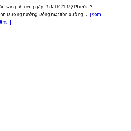
đất
ần sang nhượng gấp lô đất K21 Mỹ Phước 3
Mỹ
ình Dương hướng Đông mặt tiền đường …
[Xem
Phước
about
êm...]
3
Nhượng
khu
gấp
dân
lô
đông
K21
đất
Mỹ
Phước
3
khu
dân
đông
gần
trường
học