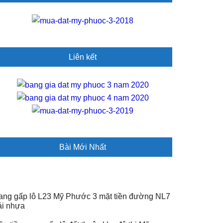
idebar
Liên kết
Bài Mới Nhất
ang gấp lô L23 Mỹ Phước 3 mặt tiền đường NL7
rải nhựa