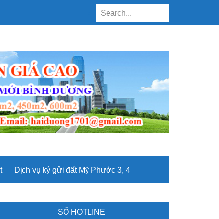
Search...
t
Dịch vụ ký gửi đất Mỹ Phước 3, 4
rimary
SỐ HOTLINE