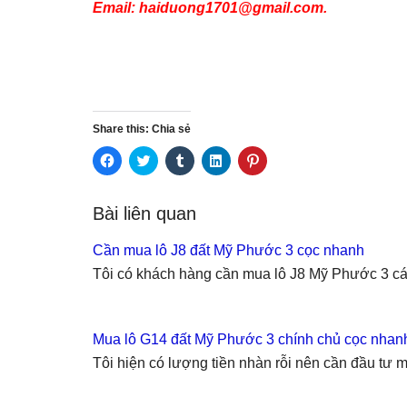
Email: haiduong1701@gmail.com.
Share this: Chia sẻ
C
C
C
C
C
l
l
l
l
l
i
i
i
i
i
c
c
c
c
c
k
k
k
k
k
Bài liên quan
t
t
t
t
t
o
o
o
o
o
s
s
s
s
s
Cần mua lô J8 đất Mỹ Phước 3 cọc nhanh
h
h
h
h
h
a
a
a
a
a
Tôi có khách hàng cần mua lô J8 Mỹ Phước 3 c
r
r
r
r
r
e
e
e
e
e
o
o
o
o
o
n
n
n
n
n
F
T
T
L
P
a
w
u
i
i
Mua lô G14 đất Mỹ Phước 3 chính chủ cọc nhan
c
i
m
n
n
e
t
b
k
t
Tôi hiện có lượng tiền nhàn rỗi nên cần đầu t
b
t
l
e
e
o
e
r
d
r
o
r
(
I
e
k
(
O
n
s