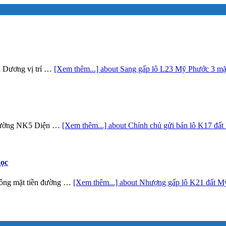
nh Dương vị trí …
[Xem thêm...]
about Sang gấp lô L23 Mỹ Phước 3 mặt
 đường NK5 Diện …
[Xem thêm...]
about Chính chủ gửi bán lô K17 đấ
học
ông mặt tiền đường …
[Xem thêm...]
about Nhượng gấp lô K21 đất Mỹ