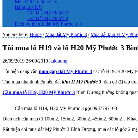
Mua Đất Golden City
Bảng Giá Đất
Giá Đất Mỹ Phước 3
Giá Đất Mỹ Phước 4
Dịch vụ ký gửi đất Mỹ Phước 3, 4
You are here:
Home
/
Mua đất Mỹ Phước 3
/
Mua đất khu H Mỹ Phư
Tôi mua lô H19 và lô H20 Mỹ Phước 3 Bìn
26/09/2019
26/09/2019
haiduong
Tôi hiện đang cần
mua gấp đất Mỹ Phước 3
các lô H19, H20 Mỹ Ph
Thu mua nhanh nhiều nền đất
khu H Mỹ Phước 3
, dân cư đã tập tr
Cần mua lô H19, H20 Mỹ Phước 3
Bình Dương hướng không quan tr
Cần mua lô H19, H20 Mỹ Phước 3 gọi 0937797163
Diện tích cần mua từ 100m2, 150m2, 300m2, 450m2, 600m2…Khác
Rất thiện chí mua đất Mỹ Phước 3 Bình Dương, mua các lô góc 2 mặt 