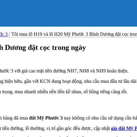
ớc 3
/
Tôi mua lô H19 và lô H20 Mỹ Phước 3 Bình Dương đặt cọc tro
h Dương đặt cọc trong ngày
ước 3 với giá cao mặt tiền đường NH7, NH8 và NH9 hoàn thiện.
ung hiện hữu, gần với KCN đang hoạt động, nhu cầu mua đầu tư lâu dài v
ọng, mua nhanh nhiều nền liền kề nhau, sổ hồng riêng càng tốt.
h hàng đã mua
đất Mỹ Phước 3
nay không có nhu cầu sử dụng cần bán
tiền đường, lô thường, vị trí gần góc đều được, cập nhật
giá đất Mỹ 