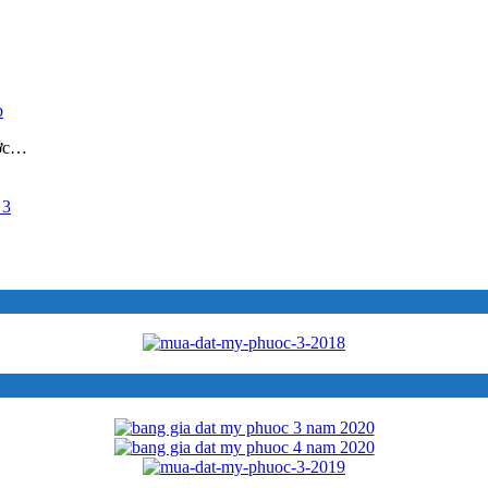
p
ước…
 3