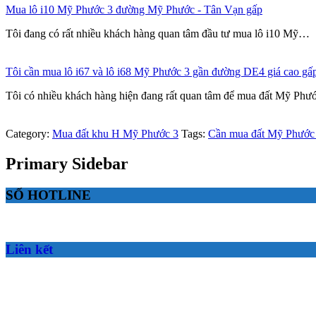
Mua lô i10 Mỹ Phước 3 đường Mỹ Phước - Tân Vạn gấp
Tôi đang có rất nhiều khách hàng quan tâm đầu tư mua lô i10 Mỹ…
Tôi cần mua lô i67 và lô i68 Mỹ Phước 3 gần đường DE4 giá cao gấ
Tôi có nhiều khách hàng hiện đang rất quan tâm để mua đất Mỹ Ph
Category:
Mua đất khu H Mỹ Phước 3
Tags:
Cần mua đất Mỹ Phước
Primary Sidebar
SỐ HOTLINE
Liên kết