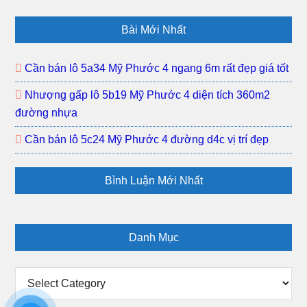
dân
K21
Footer
đông
đất
Bài Mới Nhất
Mỹ
Phướ
Cần bán lô 5a34 Mỹ Phước 4 ngang 6m rất đẹp giá tốt
3
Nhượng gấp lô 5b19 Mỹ Phước 4 diện tích 360m2
khu
đường nhựa
dân
đông
Cần bán lô 5c24 Mỹ Phước 4 đường d4c vị trí đẹp
gần
trường
Bình Luận Mới Nhất
học
Danh Mục
Danh
Mục