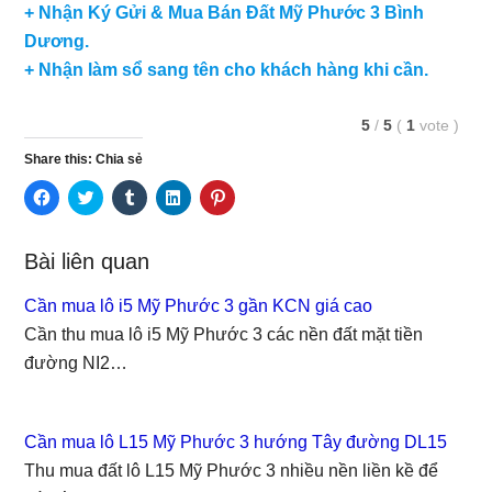
+ Nhận Ký Gửi & Mua Bán Đất Mỹ Phước 3 Bình
Dương.
+ Nhận làm sổ sang tên cho khách hàng khi cần.
5
/
5
(
1
vote
)
Share this: Chia sẻ
C
C
C
C
C
l
l
l
l
l
i
i
i
i
i
c
c
c
c
c
k
k
k
k
k
Bài liên quan
t
t
t
t
t
o
o
o
o
o
s
s
s
s
s
Cần mua lô i5 Mỹ Phước 3 gần KCN giá cao
h
h
h
h
h
a
a
a
a
a
Cần thu mua lô i5 Mỹ Phước 3 các nền đất mặt tiền
r
r
r
r
r
e
e
e
e
e
đường NI2…
o
o
o
o
o
n
n
n
n
n
F
T
T
L
P
a
w
u
i
i
c
i
m
n
n
e
t
b
k
t
Cần mua lô L15 Mỹ Phước 3 hướng Tây đường DL15
b
t
l
e
e
o
e
r
d
r
Thu mua đất lô L15 Mỹ Phước 3 nhiều nền liền kề để
o
r
(
I
e