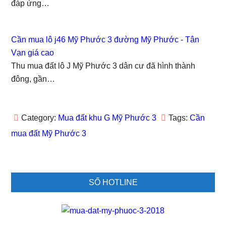
k
(
O
n
s
đáp ứng…
(
O
p
(
t
O
p
e
O
(
p
e
n
p
O
e
n
s
e
p
n
s
i
n
e
Cần mua lô j46 Mỹ Phước 3 đường Mỹ Phước - Tân
s
i
n
s
n
i
n
n
i
s
Vạn giá cao
n
n
e
n
i
n
e
w
n
n
Thu mua đất lô J Mỹ Phước 3 dân cư đã hình thành
e
w
w
e
n
w
w
i
w
e
đông, gần…
w
i
n
w
w
i
n
d
i
w
n
d
o
n
i
d
o
w
d
n
o
w
)
o
d
w
)
w
o
Category:
Mua đất khu G Mỹ Phước 3
Tags:
Cần
)
)
w
)
mua đất Mỹ Phước 3
Primary
SỐ HOTLINE
Sidebar