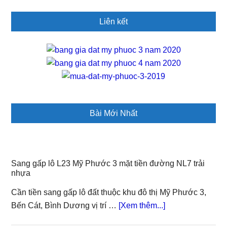
Liên kết
Bài Mới Nhất
Sang gấp lô L23 Mỹ Phước 3 mặt tiền đường NL7 trải
nhựa
Cần tiền sang gấp lô đất thuộc khu đô thị Mỹ Phước 3,
about
Bến Cát, Bình Dương vị trí …
[Xem thêm...]
Sang