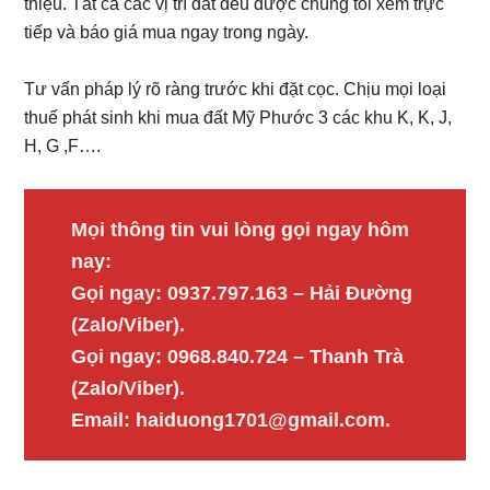
thiệu. Tất cả các vị trí đất đều được chúng tôi xem trực
tiếp và báo giá mua ngay trong ngày.
Tư vấn pháp lý rõ ràng trước khi đặt cọc. Chịu mọi loại
thuế phát sinh khi mua đất Mỹ Phước 3 các khu K, K, J,
H, G ,F….
Mọi thông tin vui lòng gọi ngay hôm
nay:
Gọi ngay: 0937.797.163 – Hải Đường
(Zalo/Viber).
Gọi ngay: 0968.840.724 – Thanh Trà
(Zalo/Viber).
Email: haiduong1701@gmail.com.