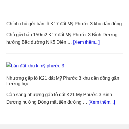
gấp
lô
L23
Chính chủ gửi bán lô K17 đất Mỹ Phước 3 khu dân đông
Mỹ
Phước
Chủ gửi bán 150m2 K17 đất Mỹ Phước 3 Bình Dương
3
about
hướng Bắc đường NK5 Diện …
[Xem thêm...]
mặt
Chính
tiền
chủ
đường
gửi
NL7
bán
trải
Nhượng gấp lô K21 đất Mỹ Phước 3 khu dân đông gần
lô
trường học
nhựa
K17
đất
Cần sang nhượng gấp lô đất K21 Mỹ Phước 3 Bình
Mỹ
about
Dương hướng Đông mặt tiền đường …
[Xem thêm...]
Phước
Nhượ
3
gấp
khu
lô