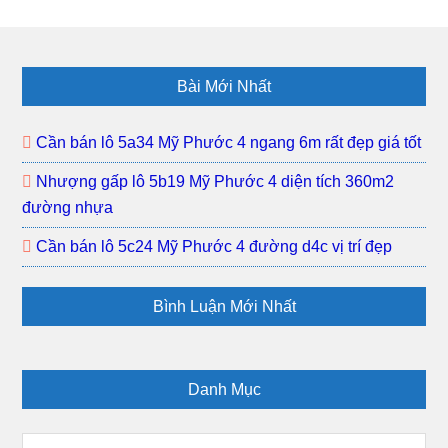
3
gấp
khu
lô
dân
K21
Footer
đông
đất
Bài Mới Nhất
Mỹ
Phướ
Cần bán lô 5a34 Mỹ Phước 4 ngang 6m rất đẹp giá tốt
3
Nhượng gấp lô 5b19 Mỹ Phước 4 diện tích 360m2
khu
đường nhựa
dân
đông
Cần bán lô 5c24 Mỹ Phước 4 đường d4c vị trí đẹp
gần
trường
Bình Luận Mới Nhất
học
Danh Mục
Danh