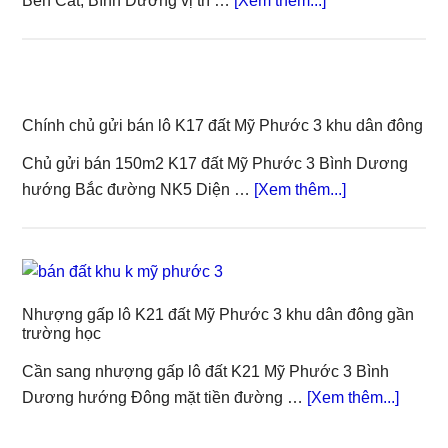
Bến Cát, Bình Dương vị trí …
[Xem thêm...]
Sang
gấp
lô
L23
Chính chủ gửi bán lô K17 đất Mỹ Phước 3 khu dân đông
Mỹ
Phước
Chủ gửi bán 150m2 K17 đất Mỹ Phước 3 Bình Dương
3
about
hướng Bắc đường NK5 Diện …
[Xem thêm...]
mặt
Chính
tiền
chủ
đường
gửi
NL7
bán
trải
Nhượng gấp lô K21 đất Mỹ Phước 3 khu dân đông gần
lô
trường học
nhựa
K17
đất
Cần sang nhượng gấp lô đất K21 Mỹ Phước 3 Bình
Mỹ
about
Dương hướng Đông mặt tiền đường …
[Xem thêm...]
Phước
Nhượ