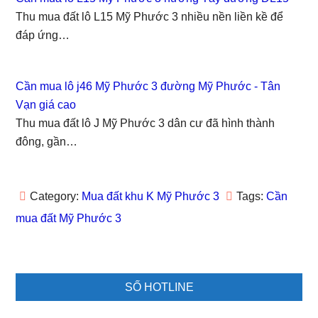
b
t
l
e
e
o
e
r
d
r
Thu mua đất lô L15 Mỹ Phước 3 nhiều nền liền kề để
o
r
(
I
e
k
(
O
n
s
đáp ứng…
(
O
p
(
t
O
p
e
O
(
p
e
n
p
O
e
n
s
e
p
n
s
i
n
e
Cần mua lô j46 Mỹ Phước 3 đường Mỹ Phước - Tân
s
i
n
s
n
i
n
n
i
s
Vạn giá cao
n
n
e
n
i
n
e
w
n
n
Thu mua đất lô J Mỹ Phước 3 dân cư đã hình thành
e
w
w
e
n
w
w
i
w
e
đông, gần…
w
i
n
w
w
i
n
d
i
w
n
d
o
n
i
d
o
w
d
n
o
w
)
o
d
w
)
w
o
Category:
Mua đất khu K Mỹ Phước 3
Tags:
Cần
)
)
w
)
mua đất Mỹ Phước 3
Primary
SỐ HOTLINE
Sidebar