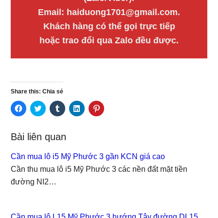
Email: haiduong1701@gmail.com.
Khách hàng có thể gọi trực tiếp
hoặc trao đổi qua Zalo đều được.
Share this: Chia sẻ
C
C
C
C
C
l
l
l
l
l
i
i
i
i
i
c
c
c
c
c
k
k
k
k
k
Bài liên quan
t
t
t
t
t
o
o
o
o
o
s
s
s
s
s
Cần mua lô i5 Mỹ Phước 3 gần KCN giá cao
h
h
h
h
h
a
a
a
a
a
Cần thu mua lô i5 Mỹ Phước 3 các nền đất mặt tiền
r
r
r
r
r
e
e
e
e
e
đường NI2…
o
o
o
o
o
n
n
n
n
n
F
T
T
L
P
a
w
u
i
i
c
i
m
n
n
e
t
b
k
t
Cần mua lô L15 Mỹ Phước 3 hướng Tây đường DL15